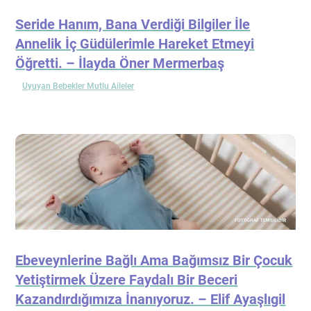
Seride Hanım, Bana Verdiği Bilgiler İle
Annelik İç Güdülerimle Hareket Etmeyi
Öğretti. – İlayda Öner Mermerbaş
Uyuyan Bebekler Mutlu Aileler
Ebeveynlerine Bağlı Ama Bağımsız Bir Çocuk
Yetiştirmek Üzere Faydalı Bir Beceri
Kazandırdığımıza İnanıyoruz. – Elif Ayaşlıgil