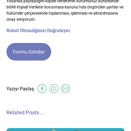
Yukarıda paylaştığım kişisel verilerimin kurumunuz bünyesinde
*
6698 Kişisel Verilerin korunması kanunu’nda öngörülen şartlar ve
hükümler çerçevesinde toplanması, işlenmesi ve aktarılmasına
onay veriyorum.
Robot Olmadığınızı Doğrulayın.
Related Posts ...