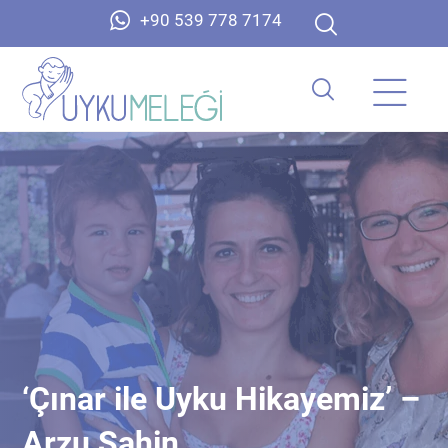
+90 539 778 7174
‘Çınar ile Uyku Hikayemiz’ –
Arzu Şahin