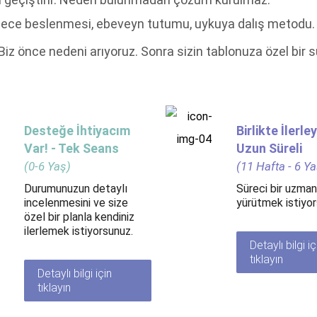
 gece beslenmesi, ebeveyn tutumu, uykuya dalış metodu. Bu
 Biz önce nedeni arıyoruz. Sonra sizin tablonuza özel bir 
Desteğe İhtiyacım
Birlikte İlerle
Var! - Tek Seans
Uzun Süreli
(0-6 Yaş)
(11 Hafta - 6 Ya
Durumunuzun detaylı
Süreci bir uzmanl
incelenmesini ve size
yürütmek istiyor
özel bir planla kendiniz
ilerlemek istiyorsunuz.
Detaylı bilgi iç
tıklayın
Detaylı bilgi için
tıklayın