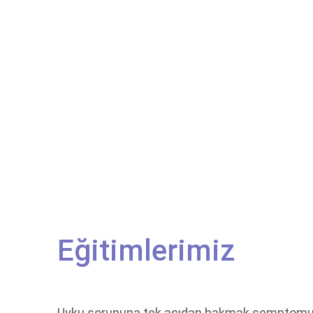
Eğitimlerimiz
Uyku sorununa tek açıdan bakmak semptomu 