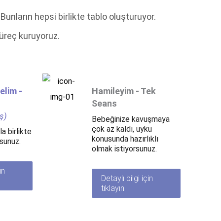
nların hepsi birlikte tablo oluşturuyor.
süreç kuruyoruz.
yelim -
Hamileyim - Tek
Seans
ş)
Bebeğinize kavuşmaya
çok az kaldı, uyku
a birlikte
konusunda hazırlıklı
sunuz.
olmak istiyorsunuz.
in
Detaylı bilgi için
tıklayın