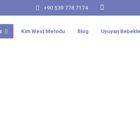
+90 539 778 7174
z
Kim West Metodu
Blog
Uyuyan Bebekler