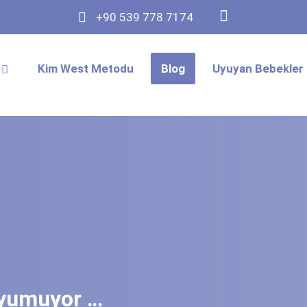
+90 539 778 7174
Kim West Metodu
Blog
Uyuyan Bebekler 
yumuyor …