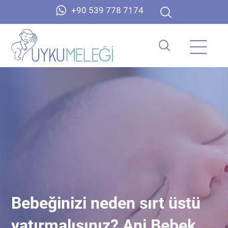
+90 539 778 7174
Bebeğinizi neden sırt üstü
yatırmalısınız? Ani Bebek