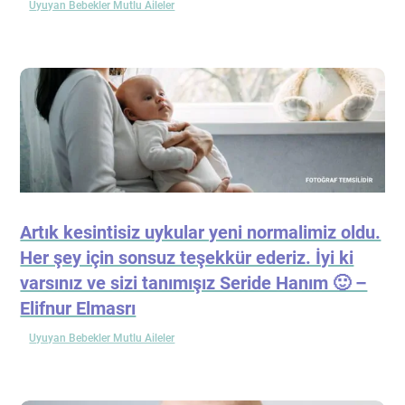
Uyuyan Bebekler Mutlu Aileler
Artık kesintisiz uykular yeni normalimiz oldu.
Her şey için sonsuz teşekkür ederiz. İyi ki
varsınız ve sizi tanımışız Seride Hanım 🙂 –
Elifnur Elmasrı
Uyuyan Bebekler Mutlu Aileler