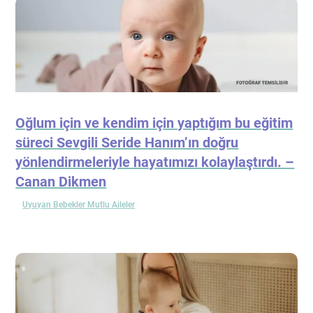
Oğlum için ve kendim için yaptığım bu eğitim
süreci Sevgili Seride Hanım’ın doğru
yönlendirmeleriyle hayatımızı kolaylaştırdı. –
Canan Dikmen
Uyuyan Bebekler Mutlu Aileler