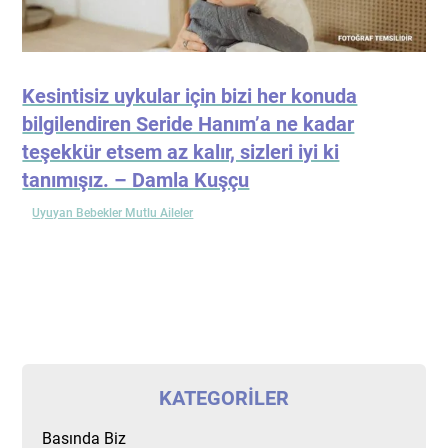
Kesintisiz uykular için bizi her konuda
bilgilendiren Seride Hanım’a ne kadar
teşekkür etsem az kalır, sizleri iyi ki
tanımışız. – Damla Kuşçu
Uyuyan Bebekler Mutlu Aileler
KATEGORILER
Basında Biz