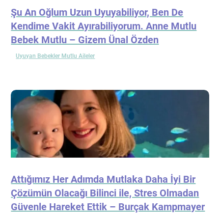
Şu An Oğlum Uzun Uyuyabiliyor, Ben De
Kendime Vakit Ayırabiliyorum. Anne Mutlu
Bebek Mutlu – Gizem Ünal Özden
Uyuyan Bebekler Mutlu Aileler
Attığımız Her Adımda Mutlaka Daha İyi Bir
Çözümün Olacağı Bilinci ile, Stres Olmadan
Güvenle Hareket Ettik – Burçak Kampmayer