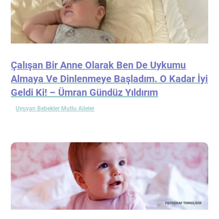
Çalışan Bir Anne Olarak Ben De Uykumu
Almaya Ve Dinlenmeye Başladım. O Kadar İyi
Geldi Ki! – Ümran Gündüz Yıldırım
Uyuyan Bebekler Mutlu Aileler