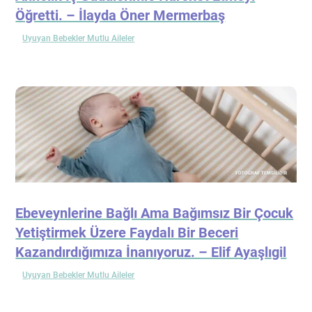
Öğretti. – İlayda Öner Mermerbaş
Uyuyan Bebekler Mutlu Aileler
Ebeveynlerine Bağlı Ama Bağımsız Bir Çocuk
Yetiştirmek Üzere Faydalı Bir Beceri
Kazandırdığımıza İnanıyoruz. – Elif Ayaşlıgil
Uyuyan Bebekler Mutlu Aileler