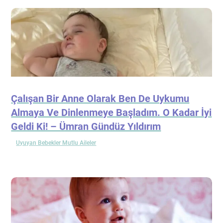
Çalışan Bir Anne Olarak Ben De Uykumu
Almaya Ve Dinlenmeye Başladım. O Kadar İyi
Geldi Ki! – Ümran Gündüz Yıldırım
Uyuyan Bebekler Mutlu Aileler