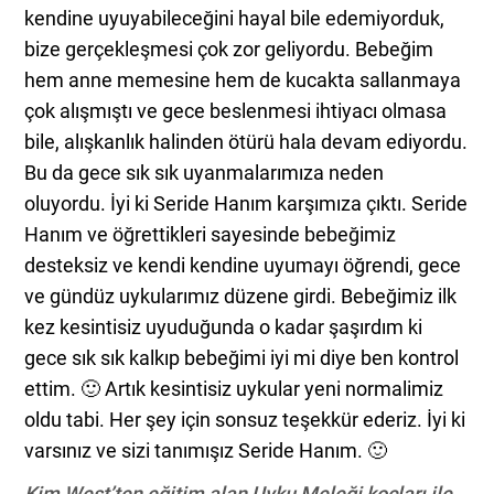
kendine uyuyabileceğini hayal bile edemiyorduk,
bize gerçekleşmesi çok zor geliyordu. Bebeğim
hem anne memesine hem de kucakta sallanmaya
çok alışmıştı ve gece beslenmesi ihtiyacı olmasa
bile, alışkanlık halinden ötürü hala devam ediyordu.
Bu da gece sık sık uyanmalarımıza neden
oluyordu. İyi ki Seride Hanım karşımıza çıktı. Seride
Hanım ve öğrettikleri sayesinde bebeğimiz
desteksiz ve kendi kendine uyumayı öğrendi, gece
ve gündüz uykularımız düzene girdi. Bebeğimiz ilk
kez kesintisiz uyuduğunda o kadar şaşırdım ki
gece sık sık kalkıp bebeğimi iyi mi diye ben kontrol
ettim. 🙂 Artık kesintisiz uykular yeni normalimiz
oldu tabi. Her şey için sonsuz teşekkür ederiz. İyi ki
varsınız ve sizi tanımışız Seride Hanım. 🙂
Kim West’ten eğitim alan Uyku Meleği koçları ile