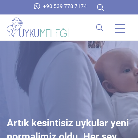
+90 539 778 7174
Artık kesintisiz uykular yeni
normalimiz oldu. Her şey