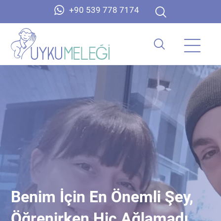
+90 539 778 7174
Benim İçin En Önemli Şey,
Öğrenirken Hiç Ağlamadı