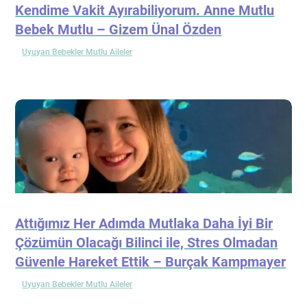
Kendime Vakit Ayırabiliyorum. Anne Mutlu
Bebek Mutlu – Gizem Ünal Özden
Uyuyan Bebekler Mutlu Aileler
Attığımız Her Adımda Mutlaka Daha İyi Bir
Çözümün Olacağı Bilinci ile, Stres Olmadan
Güvenle Hareket Ettik – Burçak Kampmayer
Uyuyan Bebekler Mutlu Aileler