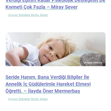
Kıymeti Çok Fazla – Miray Sever
Uyuyan Bebekler Mutlu Aileler
Seride Hanım, Bana Verdiği Bilgiler İle
Annelik İç Güdülerimle Hareket Etmeyi
Öğretti. – İlayda Öner Mermerbaş
Uyuyan Bebekler Mutlu Aileler