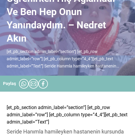
Ve Ben Hep Onun
Yanındaydım. – Nedret
Akın
[et_pb_section admin_label=”section”] [et_pb_row
admin_label=”row”] [et_pb_column type=”4_4″][et_pb_text
admin_label=”Text”] Seride Hanımla hamileyken hastanenin
kursunda tanışmıştım. Kızım 3 aylıkken, sonradan adına felaket
uykusu dendiğini öğrendiğim kısa...
Paylaş
[et_pb_section admin_label=”section”] [et_pb_row
admin_label=”row”] [et_pb_column type=”4_4″][et_pb_text
admin_label=”Text”]
Seride Hanımla hamileyken hastanenin kursunda