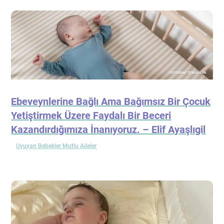
Ebeveynlerine Bağlı Ama Bağımsız Bir Çocuk
Yetiştirmek Üzere Faydalı Bir Beceri
Kazandırdığımıza İnanıyoruz. – Elif Ayaşlıgil
Uyuyan Bebekler Mutlu Aileler