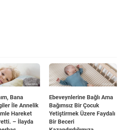
nım, Bana
Ebeveynlerine Bağlı Ama
giler İle Annelik
Bağımsız Bir Çocuk
imle Hareket
Yetiştirmek Üzere Faydalı
etti. – İlayda
Bir Beceri
merbaş
Kazandırdığımıza