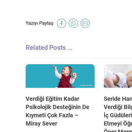
Related Posts ...
Verdiği Eğitim Kadar
Seride Ha
Psikolojik Desteğinin De
Verdiği Bil
Kıymeti Çok Fazla –
İç Güdüler
Miray Sever
Etmeyi Öğr
Öner Mer