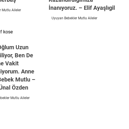
İnanıyoruz. – Elif Ayaşlıgil
 Mutlu Aileler
Uyuyan Bebekler Mutlu Aileler
Oğlum Uzun
liyor, Ben De
e Vakit
liyorum. Anne
Bebek Mutlu –
Ünal Özden
ekler Mutlu Aileler