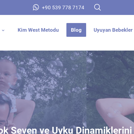
+90 539 778 7174
Kim West Metodu
Blog
Uyuyan Bebekler 
Çok Seven ve Uyku Dinamiklerini