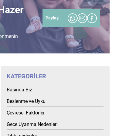
 Hazer
Paylaş
 dönmenin
KATEGORILER
Basında Biz
Beslenme ve Uyku
Çevresel Faktörler
Gece Uyanma Nedenleri
Tıbbi nedenler