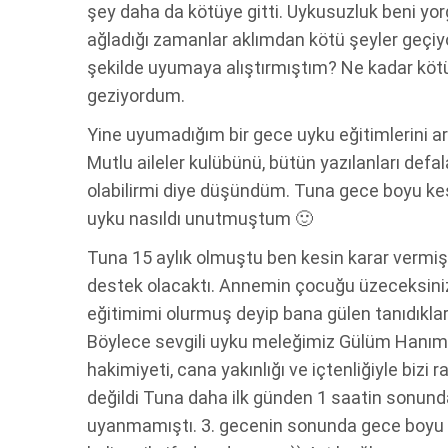
şey daha da kötüye gitti. Uykusuzluk beni yor
ağladığı zamanlar aklımdan kötü şeyler geçi
şekilde uyumaya alıştırmıştım? Ne kadar kötü
geziyordum.
Yine uyumadığım bir gece uyku eğitimlerini 
Mutlu aileler kulübünü, bütün yazılanları de
olabilirmi diye düşündüm. Tuna gece boyu ke
uyku nasıldı unutmuştum 🙂
Tuna 15 aylık olmuştu ben kesin karar vermi
destek olacaktı. Annemin çocuğu üzeceksiniz 
eğitimimi olurmuş deyip bana gülen tanıdıkla
Böylece sevgili uyku meleğimiz Gülüm Hanım
hakimiyeti, cana yakınlığı ve içtenliğiyle bizi r
değildi Tuna daha ilk günden 1 saatin sonun
uyanmamıştı. 3. gecenin sonunda gece boyu