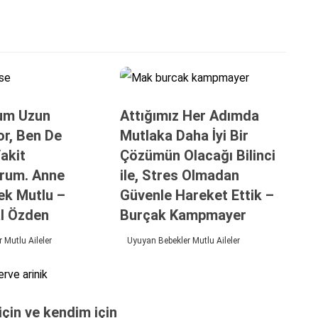
um Uzun
Attığımız Her Adımda
or, Ben De
Mutlaka Daha İyi Bir
akit
Çözümün Olacağı Bilinci
orum. Anne
ile, Stres Olmadan
ek Mutlu –
Güvenle Hareket Ettik –
l Özden
Burçak Kampmayer
 Mutlu Aileler
Uyuyan Bebekler Mutlu Aileler
çin ve kendim için