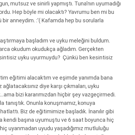
gun, mutsuz ve sinirli yapmıştı. Tuna’nın uyumadığı
yordu. Hep böyle mi olacaktı? Yavrumu ben mi bu
 bir anneydim. :'( Kafamda hep bu sorularla
araştırmaya başladım ve uyku meleğini buldum.
falarca okudum okudukça ağladım. Gerçekten
sintisiz uyku uyurmuydu? Çünkü ben kesintisiz
ştim eğitimi alacaktım ve eşimde yanımda bana
ağlatacaksınız diye karşı çıkmaları, uyku
r…ama bizi kararımızdan hiçbir şey vazgeçirmedi.
la tanıştık. Onunla konuşmamız, konuya
ahatlattı. Biz de eğitimimize başladık. İnanılır gibi
da kendi başına uyumuştu ve 6 saat boyunca hiç
 hiç uyanmadan uyudu yaşadığımız mutluluğu