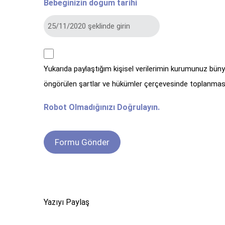
Bebeğinizin doğum tarihi
kvkk
Yukarıda paylaştığım kişisel verilerimin kurumunuz bün
*
öngörülen şartlar ve hükümler çerçevesinde toplanması
Robot Olmadığınızı Doğrulayın.