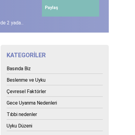
Paylaş
de 2 yada...
KATEGORILER
Basında Biz
Beslenme ve Uyku
Çevresel Faktörler
Gece Uyanma Nedenleri
Tıbbi nedenler
Uyku Düzeni