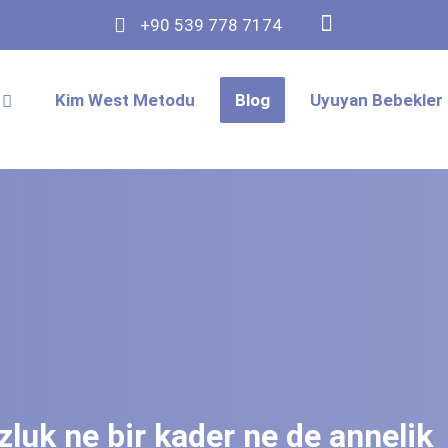
+90 539 778 7174
Kim West Metodu
Blog
Uyuyan Bebekler 
luk ne bir kader ne de annelik