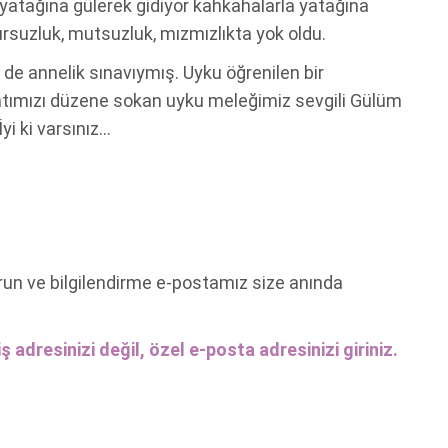
yatağına gülerek gidiyor kahkahalarla yatağına
ursuzluk, mutsuzluk, mızmızlıkta yok oldu.
de annelik sınavıymış. Uyku öğrenilen bir
tımızı düzene sokan uyku meleğimiz sevgili Gülüm
yi ki varsınız…
run ve bilgilendirme e-postamız size anında
ş adresinizi değil, özel e-posta adresinizi giriniz.