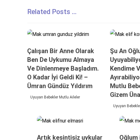
Related Posts ...
Çalışan Bir Anne Olarak
Şu An Oğl
Ben De Uykumu Almaya
Uyuyabiliy
Ve Dinlenmeye Başladım.
Kendime V
O Kadar İyi Geldi Ki! –
Ayırabiliy
Ümran Gündüz Yıldırım
Mutlu Beb
Gizem Üna
Uyuyan Bebekler Mutlu Aileler
Uyuyan Bebekler
Artık kesintisiz uykular
Oğlum i