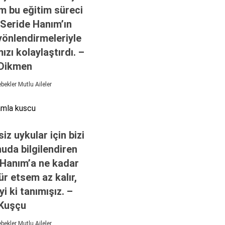
m bu eğitim süreci
 Seride Hanım’ın
yönlendirmeleriyle
ızı kolaylaştırdı. –
Dikmen
ekler Mutlu Aileler
siz uykular için bizi
uda bilgilendiren
 Hanım’a ne kadar
r etsem az kalır,
iyi ki tanımışız. –
Kuşçu
ekler Mutlu Aileler