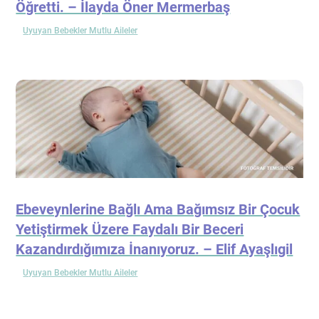
Öğretti. – İlayda Öner Mermerbaş
Uyuyan Bebekler Mutlu Aileler
Ebeveynlerine Bağlı Ama Bağımsız Bir Çocuk
Yetiştirmek Üzere Faydalı Bir Beceri
Kazandırdığımıza İnanıyoruz. – Elif Ayaşlıgil
Uyuyan Bebekler Mutlu Aileler