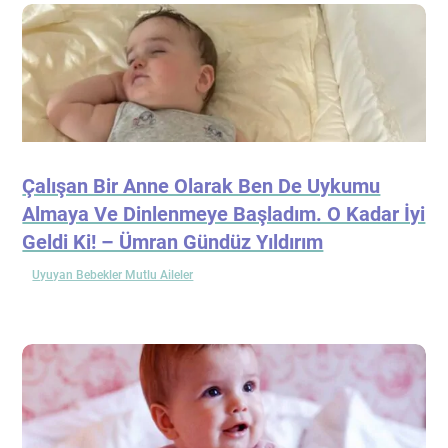
Çalışan Bir Anne Olarak Ben De Uykumu
Almaya Ve Dinlenmeye Başladım. O Kadar İyi
Geldi Ki! – Ümran Gündüz Yıldırım
Uyuyan Bebekler Mutlu Aileler