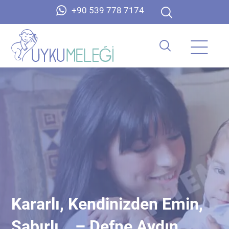
+90 539 778 7174
Kararlı, Kendinizden Emin,
Sabırlı… – Defne Aydın