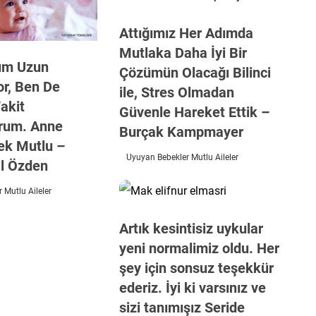
Attığımız Her Adımda
Mutlaka Daha İyi Bir
um Uzun
Çözümün Olacağı Bilinci
or, Ben De
ile, Stres Olmadan
akit
Güvenle Hareket Ettik –
orum. Anne
Burçak Kampmayer
ek Mutlu –
Uyuyan Bebekler Mutlu Aileler
l Özden
 Mutlu Aileler
Artık kesintisiz uykular
yeni normalimiz oldu. Her
şey için sonsuz teşekkür
ederiz. İyi ki varsınız ve
sizi tanımışız Seride