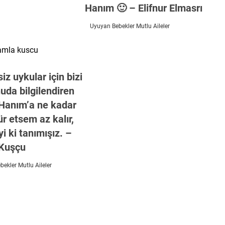
Hanım 🙂 – Elifnur Elmasrı
Uyuyan Bebekler Mutlu Aileler
siz uykular için bizi
uda bilgilendiren
 Hanım’a ne kadar
r etsem az kalır,
iyi ki tanımışız. –
Kuşçu
ekler Mutlu Aileler