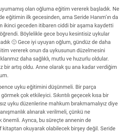
ku uyumamış olan oğluma eğitim vererek başladık. Ne
de eğitimin ilk gecesinden, ama Seride Hanım’ın da
m ikinci geceden itibaren ciddi bir aşama kaydetti
ğrendi. Böylelikle gece boyu kesintisiz uykular
ladık 🙂 Gece iyi uyuyan oğlum, gündüz de daha
eğitim vererek onun da uykusunun düzelmesini
larımız daha sağlıklı, mutlu ve huzurlu oldular.
z bir artış oldu. Anne olarak şu ana kadar verdiğim
rum.
nce uyku eğitimini düşünmeli. Bir parça
görmek çok etkileyici. Sıkıntılı geçecek kısa bir
ğlıksız uyku düzenlerine mahkum bırakmamalıyız diye
nışmanlık alınarak verilmeli, çünkü ne
ok önemli. Ayrıca, bu süreçte annenin de
 kitaptan okuyarak olabilecek birşey değil. Seride