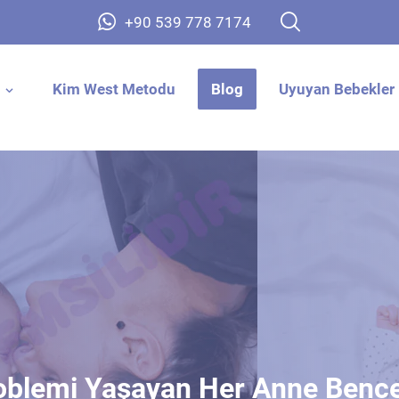
+90 539 778 7174
Kim West Metodu
Blog
Uyuyan Bebekler 
oblemi Yaşayan Her Anne Benc