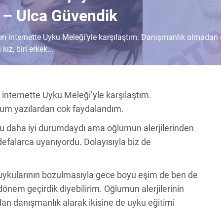
” – Ulca Güvendik
en internette Uyku Meleği’yle karşılaştım. Danışmanlık almadan
z, biri erkek...
internette Uyku Meleği’yle karşılaştım.
um yazılardan cok faydalandım.
ykusu daha iyi durumdaydı ama oğlumun alerjilerinden
efalarca uyanıyordu. Dolayısıyla biz de
ce uykularının bozulmasıyla gece boyu eşim de ben de
nem geçirdik diyebilirim. Oğlumun alerjilerinin
dan danışmanlık alarak ikisine de uyku eğitimi