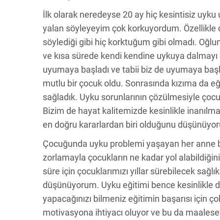
İlk olarak neredeyse 20 ay hiç kesintisiz uy
yalan söyleyeyim çok korkuyordum. Özellikle 
söylediği gibi hiç korktuğum gibi olmadı. Oğlu
ve kısa sürede kendi kendine uykuya dalmayı ö
uyumaya başladı ve tabii biz de uyumaya baş
mutlu bir çocuk oldu. Sonrasında kızıma da 
sağladık. Uyku sorunlarının çözülmesiyle çocuk
Bizim de hayat kalitemizde kesinlikle inanılma
en doğru kararlardan biri olduğunu düşünüyo
Çocuğunda uyku problemi yaşayan her anne be
zorlamayla çocukların ne kadar yol alabildiğini 
süre için çocuklarımızı yıllar sürebilecek sa
düşünüyorum. Uyku eğitimi bence kesinlikle da
yapacağınızı bilmeniz eğitimin başarısı için ç
motivasyona ihtiyacı oluyor ve bu da maalesef