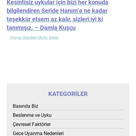
Kesintisiz uykular için bizi her konuda
bilgilendiren Seride Hanım’a ne kadar
teşekkür etsem az kalır, sizleri iyi ki
tanımışız. – Damla Kuşçu
Uyuyan Bebekler Mutlu Aileler
KATEGORILER
Basında Biz
Beslenme ve Uyku
Çevresel Faktörler
Gece Uyanma Nedenleri