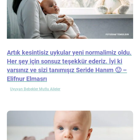
Artık kesintisiz uykular yeni normalimiz oldu.
Her şey için sonsuz teşekkür ederiz. İyi ki
varsınız ve sizi tanımışız Seride Hanım 🙂 –
Elifnur Elmasrı
Uyuyan Bebekler Mutlu Aileler