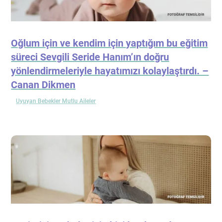
Oğlum için ve kendim için yaptığım bu eğitim
süreci Sevgili Seride Hanım’ın doğru
yönlendirmeleriyle hayatımızı kolaylaştırdı. –
Canan Dikmen
Uyuyan Bebekler Mutlu Aileler