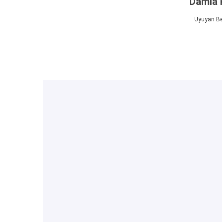
Damla 
Uyuyan Beb