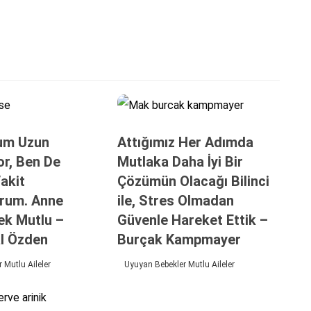
um Uzun
Attığımız Her Adımda
or, Ben De
Mutlaka Daha İyi Bir
akit
Çözümün Olacağı Bilinci
orum. Anne
ile, Stres Olmadan
ek Mutlu –
Güvenle Hareket Ettik –
l Özden
Burçak Kampmayer
 Mutlu Aileler
Uyuyan Bebekler Mutlu Aileler