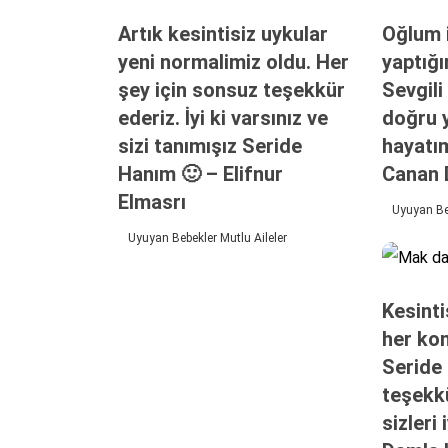
Artık kesintisiz uykular
Oğlum i
yeni normalimiz oldu. Her
yaptığı
şey için sonsuz teşekkür
Sevgili
ederiz. İyi ki varsınız ve
doğru 
sizi tanımışız Seride
hayatım
Hanım 🙂 – Elifnur
Canan 
Elmasrı
Uyuyan Beb
Uyuyan Bebekler Mutlu Aileler
Kesinti
her kon
Seride
teşekkü
sizleri 