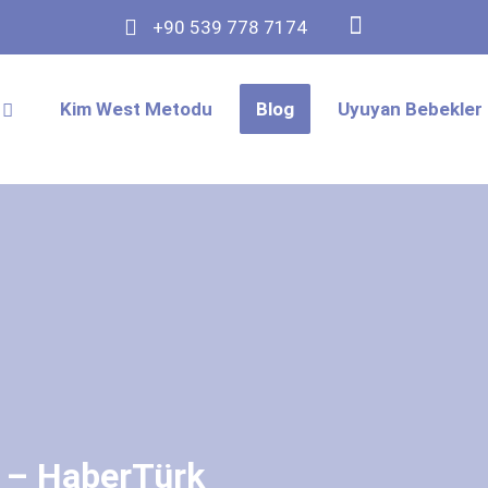
+90 539 778 7174
Kim West Metodu
Blog
Uyuyan Bebekler 
 – HaberTürk