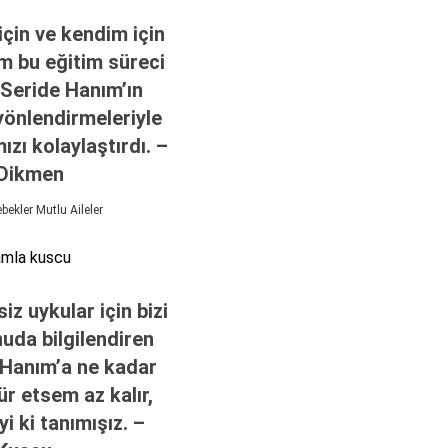
çin ve kendim için
m bu eğitim süreci
 Seride Hanım’ın
yönlendirmeleriyle
ızı kolaylaştırdı. –
Dikmen
ekler Mutlu Aileler
siz uykular için bizi
uda bilgilendiren
 Hanım’a ne kadar
r etsem az kalır,
iyi ki tanımışız. –