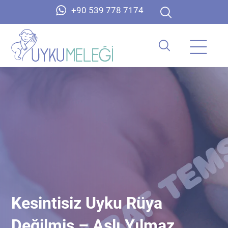
+90 539 778 7174
Kesintisiz Uyku Rüya
Değilmiş – Aslı Yılmaz