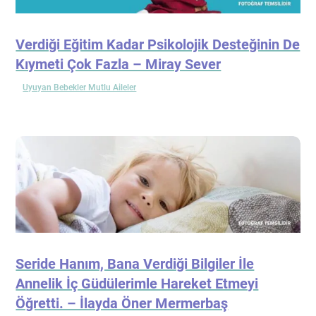
Verdiği Eğitim Kadar Psikolojik Desteğinin De
Kıymeti Çok Fazla – Miray Sever
Uyuyan Bebekler Mutlu Aileler
Seride Hanım, Bana Verdiği Bilgiler İle
Annelik İç Güdülerimle Hareket Etmeyi
Öğretti. – İlayda Öner Mermerbaş