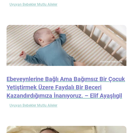
Uyuyan Bebekler Mutlu Aileler
Ebeveynlerine Bağlı Ama Bağımsız Bir Çocuk
Yetiştirmek Üzere Faydalı Bir Beceri
Kazandırdığımıza İnanıyoruz. – Elif Ayaşlıgil
Uyuyan Bebekler Mutlu Aileler