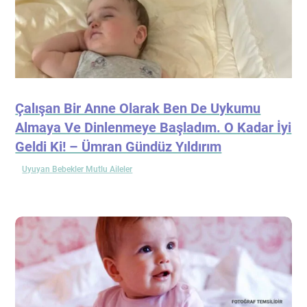
Çalışan Bir Anne Olarak Ben De Uykumu
Almaya Ve Dinlenmeye Başladım. O Kadar İyi
Geldi Ki! – Ümran Gündüz Yıldırım
Uyuyan Bebekler Mutlu Aileler