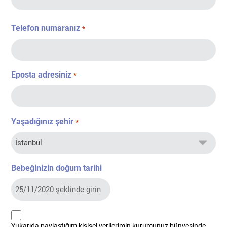
Telefon numaranız
*
Eposta adresiniz
*
Yaşadığınız şehir
*
Bebeğinizin doğum tarihi
kvkk
Yukarıda paylaştığım kişisel verilerimin kurumunuz bünyesinde
*