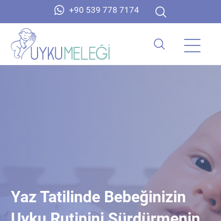
+90 539 778 7174
Yaz Tatilinde Bebeğinizin
Uyku Rutinini Sürdürmenin