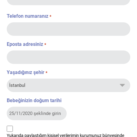
Telefon numaranız
*
Eposta adresiniz
*
Yaşadığınız şehir
*
Bebeğinizin doğum tarihi
kvkk
Yukarıda paylaştığım kişisel verilerimin kurumunuz bünyesinde
*