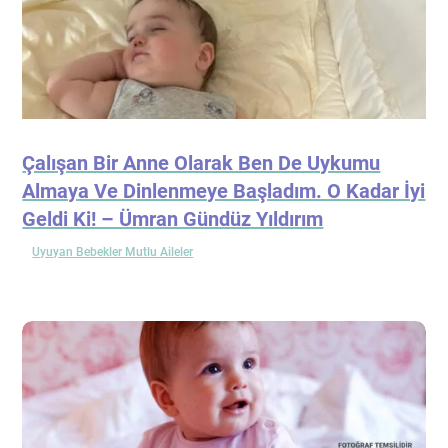
Çalışan Bir Anne Olarak Ben De Uykumu
Almaya Ve Dinlenmeye Başladım. O Kadar İyi
Geldi Ki! – Ümran Gündüz Yıldırım
Uyuyan Bebekler Mutlu Aileler