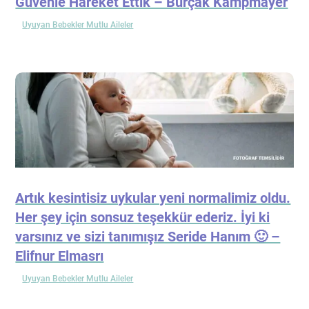
Güvenle Hareket Ettik – Burçak Kampmayer
Uyuyan Bebekler Mutlu Aileler
Artık kesintisiz uykular yeni normalimiz oldu.
Her şey için sonsuz teşekkür ederiz. İyi ki
varsınız ve sizi tanımışız Seride Hanım 🙂 –
Elifnur Elmasrı
Uyuyan Bebekler Mutlu Aileler