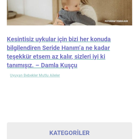
Kesintisiz uykular için bizi her konuda
bilgilendiren Seride Hanım’a ne kadar
teşekkür etsem az kalır, sizleri iyi ki
tanımışız. – Damla Kuşçu
Uyuyan Bebekler Mutlu Aileler
KATEGORILER