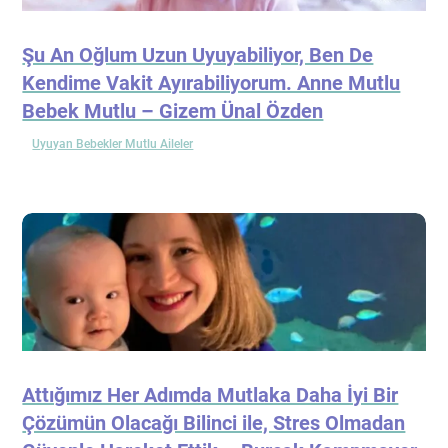
Şu An Oğlum Uzun Uyuyabiliyor, Ben De
Kendime Vakit Ayırabiliyorum. Anne Mutlu
Bebek Mutlu – Gizem Ünal Özden
Uyuyan Bebekler Mutlu Aileler
Attığımız Her Adımda Mutlaka Daha İyi Bir
Çözümün Olacağı Bilinci ile, Stres Olmadan