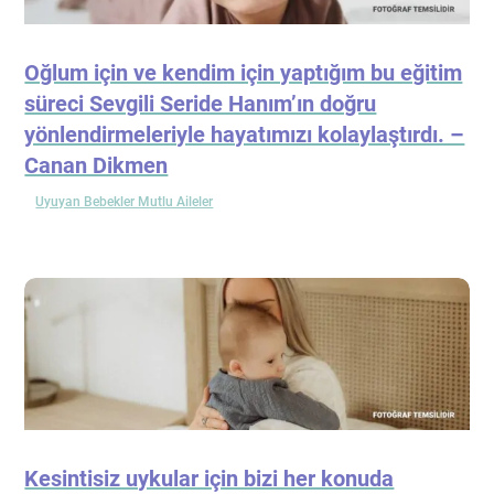
Oğlum için ve kendim için yaptığım bu eğitim
süreci Sevgili Seride Hanım’ın doğru
yönlendirmeleriyle hayatımızı kolaylaştırdı. –
Canan Dikmen
Uyuyan Bebekler Mutlu Aileler
Kesintisiz uykular için bizi her konuda