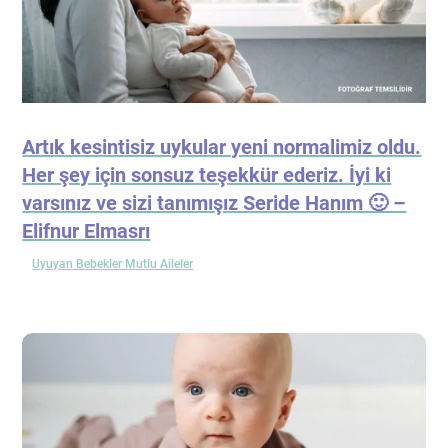
Artık kesintisiz uykular yeni normalimiz oldu.
Her şey için sonsuz teşekkür ederiz. İyi ki
varsınız ve sizi tanımışız Seride Hanım 🙂 –
Elifnur Elmasrı
Uyuyan Bebekler Mutlu Aileler