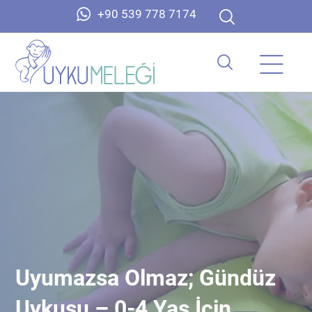
+90 539 778 7174
Uyumazsa Olmaz; Gündüz
Uykusu – 0-4 Yaş İçin