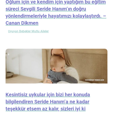
Oğlum için ve kendim için yaptığım bu eğitim
süreci Sevgili Seride Hanım’ın doğru
yönlendirmeleriyle hayatımızı kolaylaştırdı. –
Canan Dikmen
Uyuyan Bebekler Mutlu Aileler
Kesintisiz uykular için bizi her konuda
bilgilendiren Seride Hanım’a ne kadar
teşekkür etsem az kalır, sizleri iyi ki