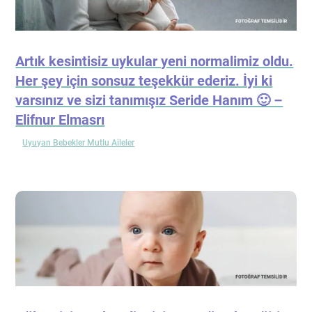
Artık kesintisiz uykular yeni normalimiz oldu.
Her şey için sonsuz teşekkür ederiz. İyi ki
varsınız ve sizi tanımışız Seride Hanım 🙂 –
Elifnur Elmasrı
Uyuyan Bebekler Mutlu Aileler