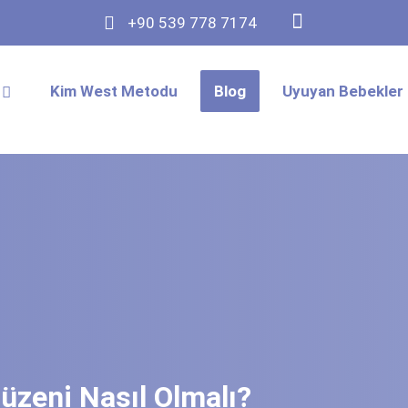
+90 539 778 7174
Kim West Metodu
Blog
Uyuyan Bebekler 
üzeni Nasıl Olmalı?