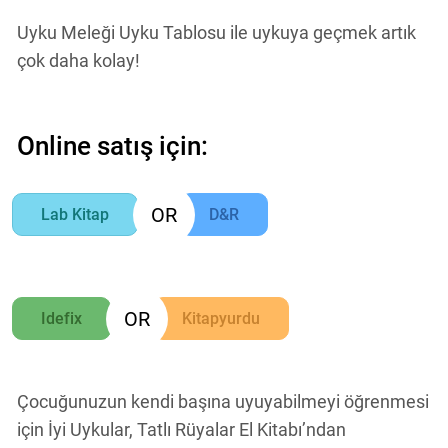
Uyku Meleği Uyku Tablosu ile uykuya geçmek artık
çok daha kolay!
Online satış için:
OR
Lab Kitap
D&R
OR
Idefix
Kitapyurdu
Çocuğunuzun kendi başına uyuyabilmeyi öğrenmesi
için İyi Uykular, Tatlı Rüyalar El Kitabı’ndan