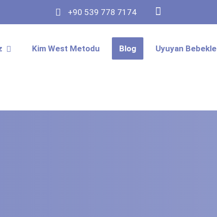
+90 539 778 7174
z
Kim West Metodu
Blog
Uyuyan Bebekler