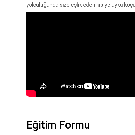
yolculuğunda size eşlik eden kişiye uyku koçu
Eğitim Formu