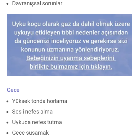
Davranışsal sorunlar
Gece
Yüksek tonda horlama
Sesli nefes alma
Uykuda nefes tutma
Gece susamak