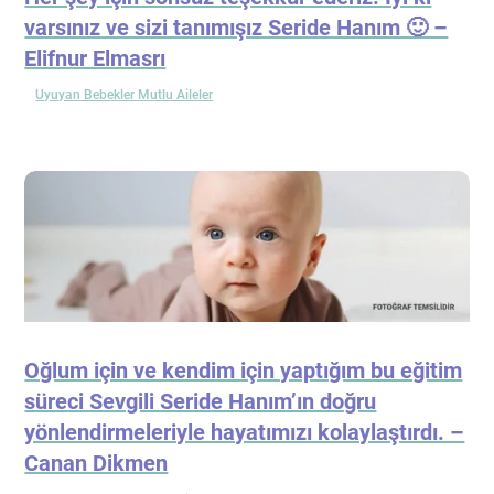
varsınız ve sizi tanımışız Seride Hanım 🙂 –
Elifnur Elmasrı
Uyuyan Bebekler Mutlu Aileler
Oğlum için ve kendim için yaptığım bu eğitim
süreci Sevgili Seride Hanım’ın doğru
yönlendirmeleriyle hayatımızı kolaylaştırdı. –
Canan Dikmen