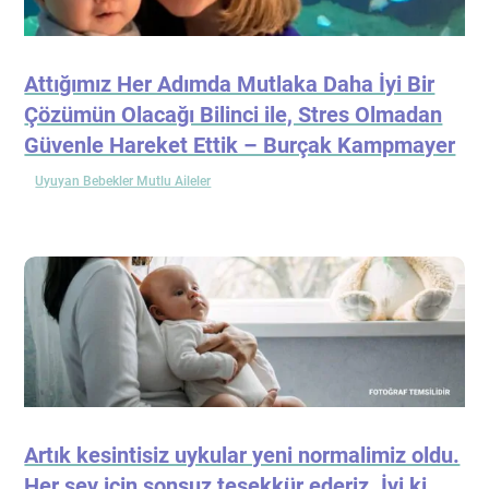
Attığımız Her Adımda Mutlaka Daha İyi Bir
Çözümün Olacağı Bilinci ile, Stres Olmadan
Güvenle Hareket Ettik – Burçak Kampmayer
Uyuyan Bebekler Mutlu Aileler
Artık kesintisiz uykular yeni normalimiz oldu.
Her şey için sonsuz teşekkür ederiz. İyi ki