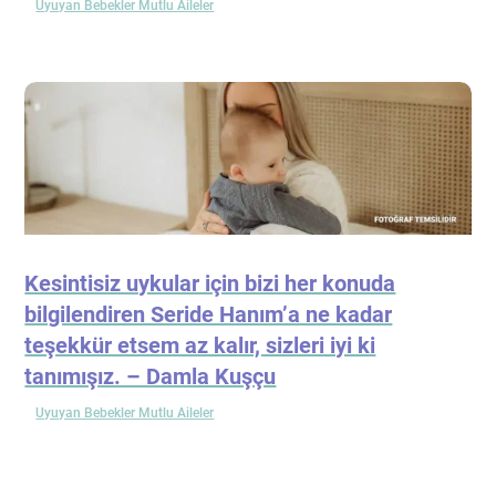
Uyuyan Bebekler Mutlu Aileler
Kesintisiz uykular için bizi her konuda
bilgilendiren Seride Hanım’a ne kadar
teşekkür etsem az kalır, sizleri iyi ki
tanımışız. – Damla Kuşçu
Uyuyan Bebekler Mutlu Aileler