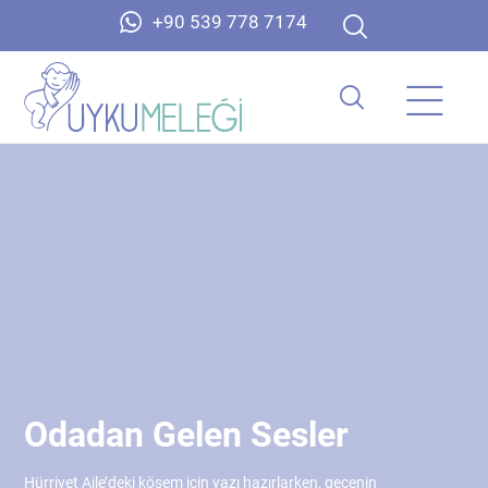
+90 539 778 7174
Odadan Gelen Sesler
Hürriyet Aile’deki köşem için yazı hazırlarken, gecenin