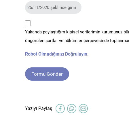
kvkk
Yukarıda paylaştığım kişisel verilerimin kurumunuz b
*
öngörülen şartlar ve hükümler çerçevesinde toplanmas
Robot Olmadığınızı Doğrulayın.