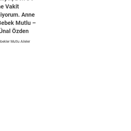
e Vakit
liyorum. Anne
Bebek Mutlu –
Ünal Özden
ekler Mutlu Aileler