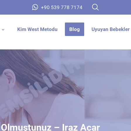
+90 539 778 7174
Kim West Metodu
Blog
Uyuyan Bebekler 
Olmuştunuz – Iraz Acar