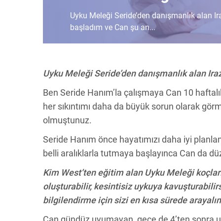
Uyku Meleği Seride’den danışmanlık alan Ir
başladım ve Can şu an...
Uyku Meleği Seride’den danışmanlık alan Ira
Ben Seride Hanım’la çalışmaya Can 10 haftalı
her sıkıntımı daha da büyük sorun olarak gö
olmuştunuz.
Seride Hanım önce hayatımızı daha iyi planlam
belli aralıklarla tutmaya başlayınca Can da dü
Kim West’ten eğitim alan Uyku Meleği koçları 
oluşturabilir, kesintisiz uykuya kavuşturabil
bilgilendirme için sizi en kısa sürede arayalı
Can gündüz uyumayan, gece de 4’ten sonra uy