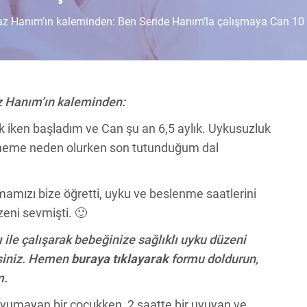
az Hanım’ın kaleminden: Ben Seride Hanım’la çalışmaya Can 10 h
z Hanım’ın kaleminden:
k iken başladım ve Can şu an 6,5 aylık. Uykusuzluk
rmeme neden olurken son tutunduğum dal
amızı bize öğretti, uyku ve beslenme saatlerini
zeni sevmişti. 🙂
ile çalışarak bebeğinize sağlıklı uyku düzeni
irsiniz. Hemen
buraya tıklayarak
formu doldurun,
m.
umayan bir çocukken, 2 saatte bir uyuyan ve