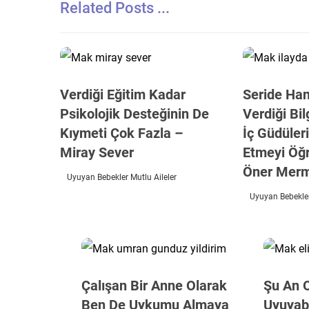
Related Posts ...
Verdiği Eğitim Kadar
Seride Ha
Psikolojik Desteğinin De
Verdiği Bil
Kıymeti Çok Fazla –
İç Güdüler
Miray Sever
Etmeyi Öğr
Öner Mer
Uyuyan Bebekler Mutlu Aileler
Uyuyan Bebekler
Çalışan Bir Anne Olarak
Şu An 
Ben De Uykumu Almaya
Uyuyabi