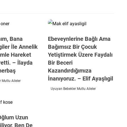
nım, Bana
Ebeveynlerine Bağlı Ama
giler İle Annelik
Bağımsız Bir Çocuk
imle Hareket
Yetiştirmek Üzere Faydalı
etti. – İlayda
Bir Beceri
merbaş
Kazandırdığımıza
İnanıyoruz. – Elif Ayaşlıgil
 Mutlu Aileler
Uyuyan Bebekler Mutlu Aileler
Oğlum Uzun
liyor, Ben De