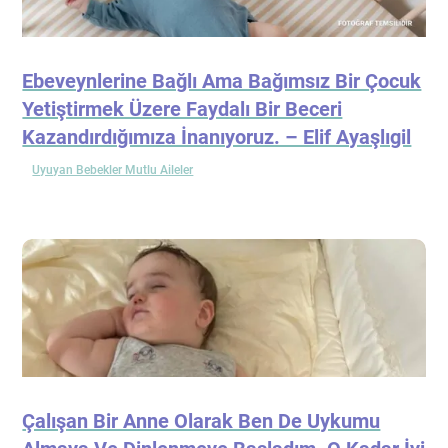
Ebeveynlerine Bağlı Ama Bağımsız Bir Çocuk
Yetiştirmek Üzere Faydalı Bir Beceri
Kazandırdığımıza İnanıyoruz. – Elif Ayaşlıgil
Uyuyan Bebekler Mutlu Aileler
Çalışan Bir Anne Olarak Ben De Uykumu