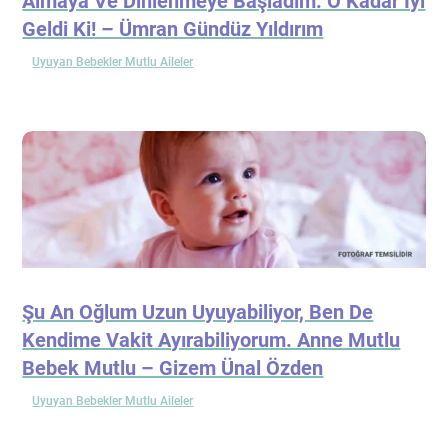
Almaya Ve Dinlenmeye Başladım. O Kadar İyi
Geldi Ki! – Ümran Gündüz Yıldırım
Uyuyan Bebekler Mutlu Aileler
Şu An Oğlum Uzun Uyuyabiliyor, Ben De
Kendime Vakit Ayırabiliyorum. Anne Mutlu
Bebek Mutlu – Gizem Ünal Özden
Uyuyan Bebekler Mutlu Aileler