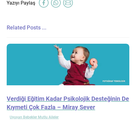
Related Posts ...
Verdiği Eğitim Kadar Psikolojik Desteğinin De
Kıymeti Çok Fazla – Miray Sever
Uyuyan Bebekler Mutlu Aileler