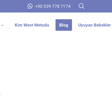
+90 539 778 7174
Kim West Metodu
Blog
Uyuyan Bebekler 