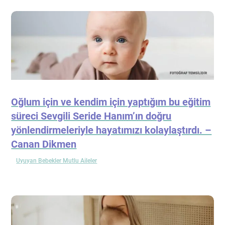
Oğlum için ve kendim için yaptığım bu eğitim
süreci Sevgili Seride Hanım’ın doğru
yönlendirmeleriyle hayatımızı kolaylaştırdı. –
Canan Dikmen
Uyuyan Bebekler Mutlu Aileler