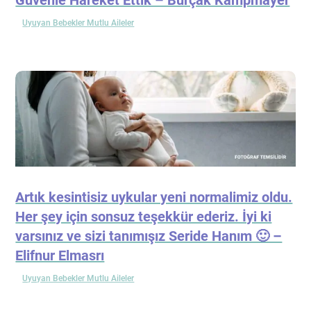
Uyuyan Bebekler Mutlu Aileler
Artık kesintisiz uykular yeni normalimiz oldu.
Her şey için sonsuz teşekkür ederiz. İyi ki
varsınız ve sizi tanımışız Seride Hanım 🙂 –
Elifnur Elmasrı
Uyuyan Bebekler Mutlu Aileler