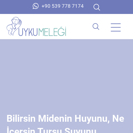
+90 539 778 7174
Bilirsin Midenin Huyunu, Ne
İçersin Turşu Suyunu…