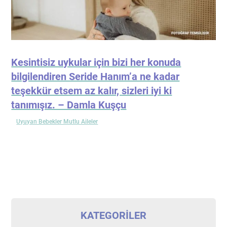
Kesintisiz uykular için bizi her konuda
bilgilendiren Seride Hanım’a ne kadar
teşekkür etsem az kalır, sizleri iyi ki
tanımışız. – Damla Kuşçu
Uyuyan Bebekler Mutlu Aileler
KATEGORILER