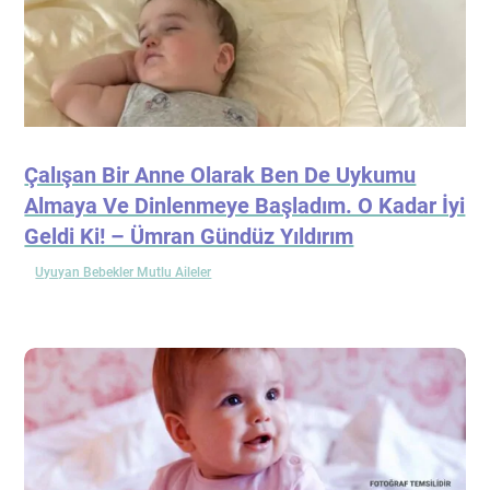
Çalışan Bir Anne Olarak Ben De Uykumu
Almaya Ve Dinlenmeye Başladım. O Kadar İyi
Geldi Ki! – Ümran Gündüz Yıldırım
Uyuyan Bebekler Mutlu Aileler