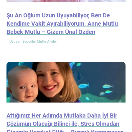
Şu An Oğlum Uzun Uyuyabiliyor, Ben De
Kendime Vakit Ayırabiliyorum. Anne Mutlu
Bebek Mutlu – Gizem Ünal Özden
Uyuyan Bebekler Mutlu Aileler
Attığımız Her Adımda Mutlaka Daha İyi Bir
Çözümün Olacağı Bilinci ile, Stres Olmadan
Güvenle Hareket Ettik – Burçak Kampmayer