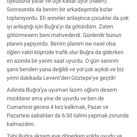
uykusuna yatar ve üçe kadar uyur (halen).
Sonrasında da benim bir arkadaşımda kızlar
toplanıyordu. Eh anneler anlaşinca çocuklar da çok
iyi anlaştığı için Buğra’yı da götürdüm. Zaten
götürmesem beni mahvederdi. Günlerdir bunun
planını yapıyordu. Benim planım ise nasıl olsa
öğlen vakti köprüde trafik olur Buğra da giderken
en azında bir yarım saat uyurdu. O gün sanırım
şans benden yana değildi ve yol çok açıkdı ve biz
yirmi dakikada Levent’den Göztepe’ye geçtik!
Aslında Buğra’ya uyuman lazım oğlum desem
mızıldanır ama yine de uyurdu ve ben de
Cumartesi gecesi 4 kez kalkmak, Pazar ve
Pazartesi sabahları da 6:30 talimi yapmak zorunda
kalmazdım.
Tabi Buğra akşam eve dönerken yolda uyudu ve