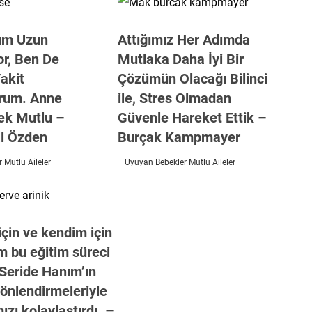
um Uzun
Attığımız Her Adımda
or, Ben De
Mutlaka Daha İyi Bir
akit
Çözümün Olacağı Bilinci
orum. Anne
ile, Stres Olmadan
ek Mutlu –
Güvenle Hareket Ettik –
l Özden
Burçak Kampmayer
 Mutlu Aileler
Uyuyan Bebekler Mutlu Aileler
çin ve kendim için
m bu eğitim süreci
 Seride Hanım’ın
önlendirmeleriyle
ızı kolaylaştırdı. –