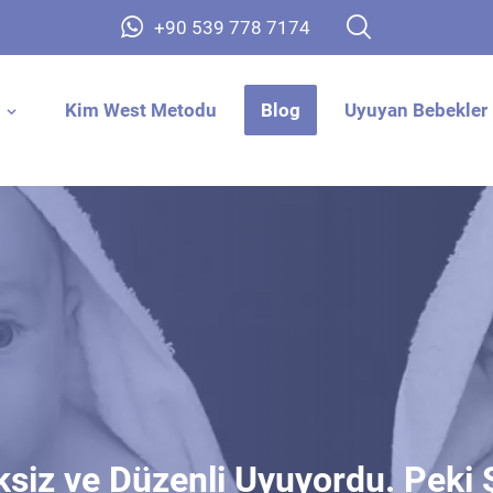
+90 539 778 7174
Kim West Metodu
Blog
Uyuyan Bebekler 
iz ve Düzenli Uyuyordu. Peki 