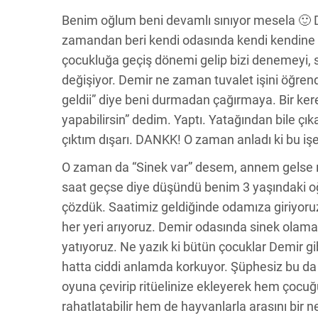
Benim oğlum beni devamlı sınıyor mesela 🙂 De
zamandan beri kendi odasında kendi kendine 
çocukluğa geçiş dönemi gelip bizi denemeyi, sı
değişiyor. Demir ne zaman tuvalet işini öğren
geldii” diye beni durmadan çağırmaya. Bir ker
yapabilirsin” dedim. Yaptı. Yatağından bile 
çıktım dışarı. DANKK! O zaman anladı ki bu i
O zaman da “Sinek var” desem, annem gelse ış
saat geçse diye düşündü benim 3 yaşındaki o
çözdük. Saatimiz geldiğinde odamıza giriyoru
her yeri arıyoruz. Demir odasında sinek olama
yatıyoruz. Ne yazık ki bütün çocuklar Demir gi
hatta ciddi anlamda korkuyor. Şüphesiz bu da
oyuna çevirip ritüelinize ekleyerek hem çocu
rahatlatabilir hem de hayvanlarla arasını bir ne