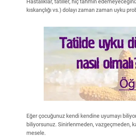
Hastalıklar, tatiller, hiç tahmin edemeyeceğin
kıskançlığı vs.) dolayı zaman zaman uyku pro
Eğer çocuğunuz kendi kendine uyumayı biliyo
biliyorsunuz. Sinirlenmeden, vazgeçmeden, ka
mesele.