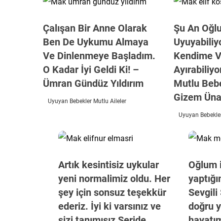
Çalışan Bir Anne Olarak
Şu An Oğl
Ben De Uykumu Almaya
Uyuyabiliy
Ve Dinlenmeye Başladım.
Kendime V
O Kadar İyi Geldi Ki! –
Ayırabiliy
Ümran Gündüz Yıldırım
Mutlu Beb
Gizem Üna
Uyuyan Bebekler Mutlu Aileler
Uyuyan Bebekler
Artık kesintisiz uykular
Oğlum i
yeni normalimiz oldu. Her
yaptığı
şey için sonsuz teşekkür
Sevgili
ederiz. İyi ki varsınız ve
doğru y
sizi tanımışız Seride
hayatım