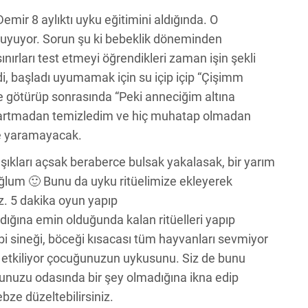
mir 8 aylıktı uyku eğitimini aldığında. O
uyuyor. Sorun şu ki bebeklik döneminden
nırları test etmeyi öğrendikleri zaman işin şekli
di, başladı uyumamak için su içip içip “Çişimm
e götürüp sonrasında “Peki anneciğim altına
çıkartmadan temizledim ve hiç muhatap olmadan
şe yaramayacak.
ıkları açsak beraberce bulsak yakalasak, bir yarım
ğlum 🙂 Bunu da uyku ritüelimize ekleyerek
z. 5 dakika oyun yapıp
dığına emin olduğunda kalan ritüelleri yapıp
bi sineği, böceği kısacası tüm hayvanları sevmiyor
 etkiliyor çocuğunuzun uykusunu. Siz de bunu
ğunuzu odasında bir şey olmadığına ikna edip
bze düzeltebilirsiniz.