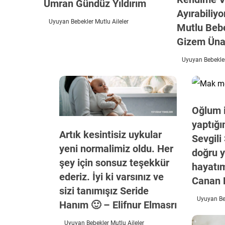
Ümran Gündüz Yıldırım
Ayırabiliy
Uyuyan Bebekler Mutlu Aileler
Mutlu Beb
Gizem Üna
Uyuyan Bebekler
Oğlum i
yaptığı
Artık kesintisiz uykular
Sevgili
yeni normalimiz oldu. Her
doğru y
şey için sonsuz teşekkür
hayatım
ederiz. İyi ki varsınız ve
Canan 
sizi tanımışız Seride
Uyuyan Beb
Hanım 🙂 – Elifnur Elmasrı
Uyuyan Bebekler Mutlu Aileler