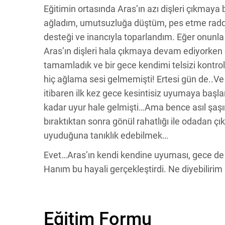
Eğitimin ortasında Aras’ın azı dişleri çıkmaya b
ağladım, umutsuzluğa düştüm, pes etme rad
desteği ve inancıyla toparlandım. Eğer onunl
Aras’ın dişleri hala çıkmaya devam ediyorken 
tamamladık ve bir gece kendimi telsizi kontr
hiç ağlama sesi gelmemişti! Ertesi gün de..
itibaren ilk kez gece kesintisiz uyumaya başla
kadar uyur hale gelmişti…Ama bence asıl şaşırt
bıraktıktan sonra gönül rahatlığı ile odadan 
uyuduğuna tanıklık edebilmek…
Evet…Aras’ın kendi kendine uyuması, gece de
Hanım bu hayali gerçekleştirdi. Ne diyebiliri
Eğitim Formu