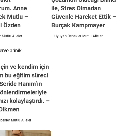
orum. Anne
ile, Stres Olmadan
ek Mutlu –
Güvenle Hareket Ettik –
l Özden
Burçak Kampmayer
 Mutlu Aileler
Uyuyan Bebekler Mutlu Aileler
çin ve kendim için
m bu eğitim süreci
 Seride Hanım’ın
önlendirmeleriyle
ızı kolaylaştırdı. –
Dikmen
ekler Mutlu Aileler