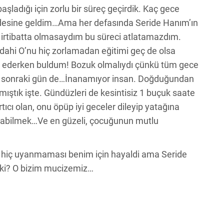
aşladığı için zorlu bir süreç geçirdik. Kaç gece
desine geldim…Ama her defasında Seride Hanım’ın
a irtibatta olmasaydım bu süreci atlatamazdım.
dahi O’nu hiç zorlamadan eğitimi geç de olsa
ol ederken buldum! Bozuk olmalıydı çünkü tüm gece
Ve sonraki gün de…İnanamıyor insan. Doğduğundan
mıştık işte. Gündüzleri de kesintisiz 1 buçuk saate
ıcı olan, onu öpüp iyi geceler dileyip yatağına
çıkabilmek…Ve en güzeli, çocuğunun mutlu
 hiç uyanmaması benim için hayaldi ama Seride
m ki? O bizim mucizemiz…