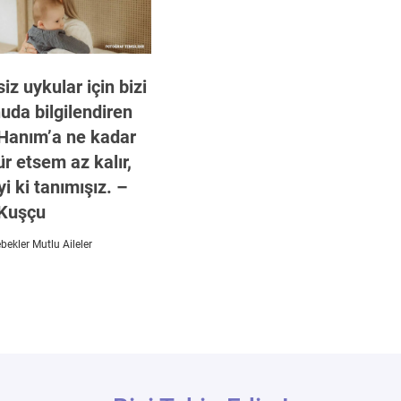
siz uykular için bizi
uda bilgilendiren
 Hanım’a ne kadar
r etsem az kalır,
iyi ki tanımışız. –
Kuşçu
ekler Mutlu Aileler