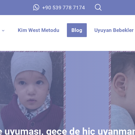
+90 539 778 7174
Kim West Metodu
Blog
Uyuyan Bebekler 
ne uyuması, gece de hiç uyanma