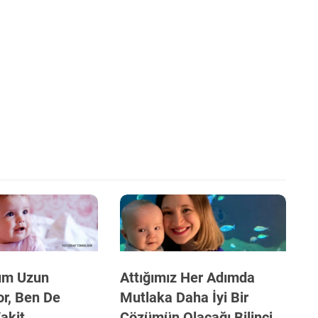
um Uzun
Attığımız Her Adımda
or, Ben De
Mutlaka Daha İyi Bir
akit
Çözümün Olacağı Bilinci