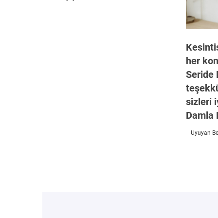
Kesinti
her kon
Seride
teşekkü
sizleri 
Damla 
Uyuyan Beb