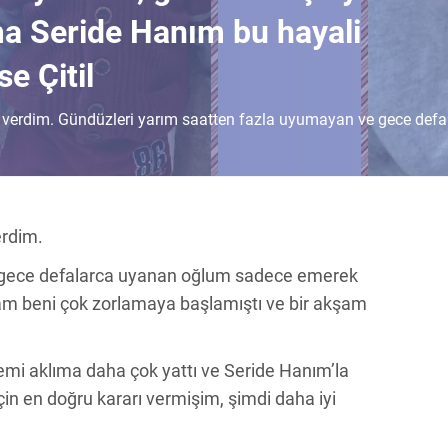
ma Seride Hanım bu hayali
se Çitil
r verdim. Gündüzleri yarım saatten fazla uyumayan ve gece def
erdim.
 gece defalarca uyanan oğlum sadece emerek
am beni çok zorlamaya başlamıştı ve bir akşam
mi aklıma daha çok yattı ve Seride Hanım’la
in en doğru kararı vermişim, şimdi daha iyi