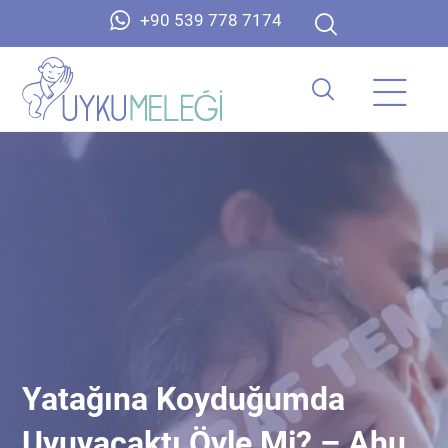
+90 539 778 7174
Yatağına Koyduğumda
Uyuyacaktı Öyle Mi? – Ahu