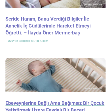
Seride Hanım, Bana Verdiği Bilgiler İle
Annelik İç Güdülerimle Hareket Etmeyi
Öğretti. – İlayda Öner Mermerbaş
Uyuyan Bebekler Mutlu Aileler
Ebeveynlerine Bağlı Ama Bağımsız Bir Çocuk
Yetiştirmek Üzere Faydalı Bir Beceri