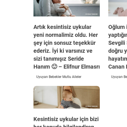
Artık kesintisiz uykular
Oğlum i
yeni normalimiz oldu. Her
yaptığı
şey için sonsuz teşekkür
Sevgili
ederiz. İyi ki varsınız ve
doğru y
sizi tanımışız Seride
hayatım
Hanım 🙂 – Elifnur Elmasrı
Canan 
Uyuyan Bebekler Mutlu Aileler
Uyuyan Beb
Kesintisiz uykular için bizi