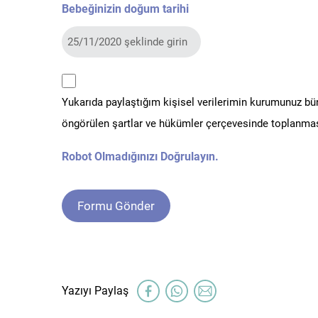
Bebeğinizin doğum tarihi
kvkk
Yukarıda paylaştığım kişisel verilerimin kurumunuz b
*
öngörülen şartlar ve hükümler çerçevesinde toplanmas
Robot Olmadığınızı Doğrulayın.