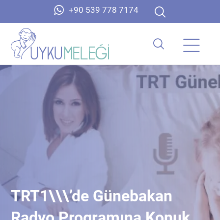
+90 539 778 7174
TRT1\\\’de Günebakan
Radyo Programına Konuk