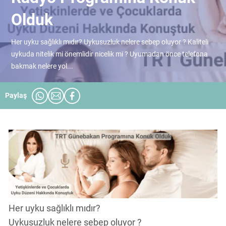
Olduk
Her uyku sağlıklı mıdır? Uykusuzluk nelere sebep oluyor ? Kaliteli
uykuda nitelik mi önemlidir nicelik mi ? Uyumadan önce telefona
bakmak nelere yol...
Paylaş
Her uyku sağlıklı mıdır?
Uykusuzluk nelere sebep oluyor ?