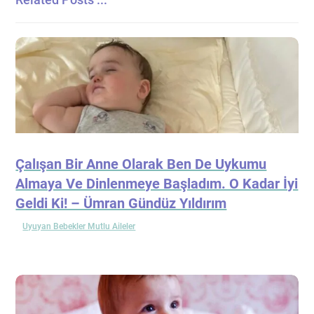
Çalışan Bir Anne Olarak Ben De Uykumu
Almaya Ve Dinlenmeye Başladım. O Kadar İyi
Geldi Ki! – Ümran Gündüz Yıldırım
Uyuyan Bebekler Mutlu Aileler