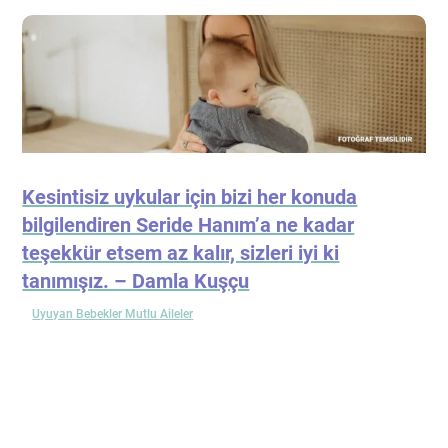
Kesintisiz uykular için bizi her konuda
bilgilendiren Seride Hanım’a ne kadar
teşekkür etsem az kalır, sizleri iyi ki
tanımışız. – Damla Kuşçu
Uyuyan Bebekler Mutlu Aileler