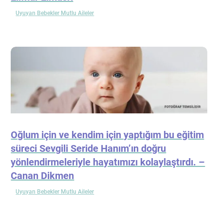
Uyuyan Bebekler Mutlu Aileler
Oğlum için ve kendim için yaptığım bu eğitim
süreci Sevgili Seride Hanım’ın doğru
yönlendirmeleriyle hayatımızı kolaylaştırdı. –
Canan Dikmen
Uyuyan Bebekler Mutlu Aileler