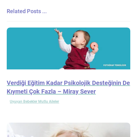
Related Posts ...
Verdiği Eğitim Kadar Psikolojik Desteğinin De
Kıymeti Çok Fazla – Miray Sever
Uyuyan Bebekler Mutlu Aileler