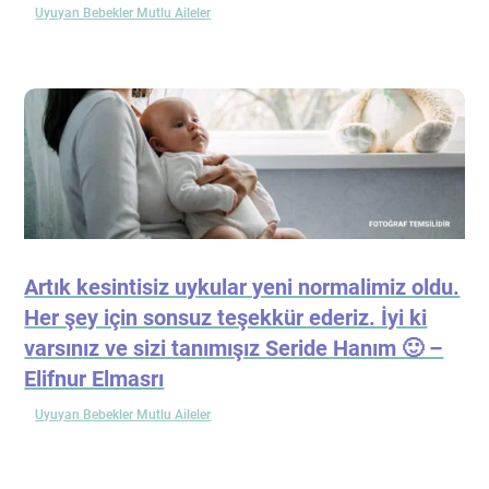
Uyuyan Bebekler Mutlu Aileler
Artık kesintisiz uykular yeni normalimiz oldu.
Her şey için sonsuz teşekkür ederiz. İyi ki
varsınız ve sizi tanımışız Seride Hanım 🙂 –
Elifnur Elmasrı
Uyuyan Bebekler Mutlu Aileler