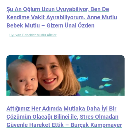
Şu An Oğlum Uzun Uyuyabiliyor, Ben De
Kendime Vakit Ayırabiliyorum. Anne Mutlu
Bebek Mutlu – Gizem Ünal Özden
Uyuyan Bebekler Mutlu Aileler
Attığımız Her Adımda Mutlaka Daha İyi Bir
Çözümün Olacağı Bilinci ile, Stres Olmadan
Güvenle Hareket Ettik – Burçak Kampmayer