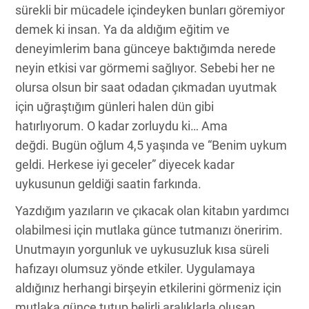
sürekli bir mücadele içindeyken bunları göremiyor
demek ki insan. Ya da aldığım eğitim ve
deneyimlerim bana günceye baktığımda nerede
neyin etkisi var görmemi sağlıyor. Sebebi her ne
olursa olsun bir saat odadan çıkmadan uyutmak
için uğraştığım günleri halen dün gibi
hatırlıyorum. O kadar zorluydu ki… Ama
değdi. Bugün oğlum 4,5 yaşında ve “Benim uykum
geldi. Herkese iyi geceler” diyecek kadar
uykusunun geldiği saatin farkında.
Yazdığım yazıların ve çıkacak olan kitabın yardımcı
olabilmesi için mutlaka günce tutmanızı öneririm.
Unutmayın yorgunluk ve uykusuzluk kısa süreli
hafızayı olumsuz yönde etkiler. Uygulamaya
aldığınız herhangi birşeyin etkilerini görmeniz için
mutlaka günce tutup belirli aralıklarla oluşan