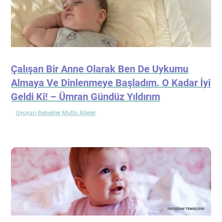
Çalışan Bir Anne Olarak Ben De Uykumu
Almaya Ve Dinlenmeye Başladım. O Kadar İyi
Geldi Ki! – Ümran Gündüz Yıldırım
Uyuyan Bebekler Mutlu Aileler