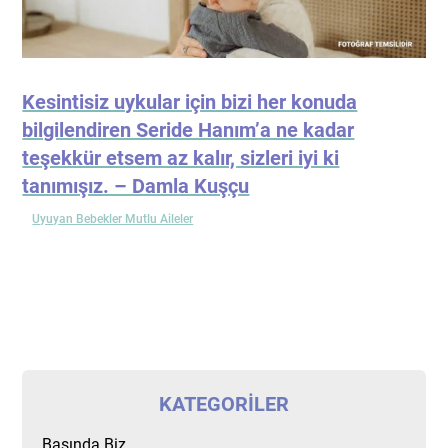
Kesintisiz uykular için bizi her konuda
bilgilendiren Seride Hanım’a ne kadar
teşekkür etsem az kalır, sizleri iyi ki
tanımışız. – Damla Kuşçu
Uyuyan Bebekler Mutlu Aileler
KATEGORILER
Basında Biz