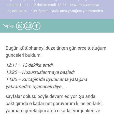
buldum. 12:11 – 12 dakika emdi. 13:25 – Huzursuzlanmaya
başladı 14:05 – Kucağımda uyudu ama yatağına yatıramadım...
Paylaş
Bugün kütüphaneyi düzeltirken günlerce tuttuğum
günceleri buldum.
12:11 – 12 dakika emdi.
13:25 – Huzursuzlanmaya başladı
14:05 – Kucağımda uyudu ama yatağına
yatıramadım uyanacak diye…..
sayfalar dolusu böyle devam ediyor. Şu anda
baktığımda o kadar net görüyorum ki neleri farklı
yapmam gerektiğini ama o kadar yorgunken ve