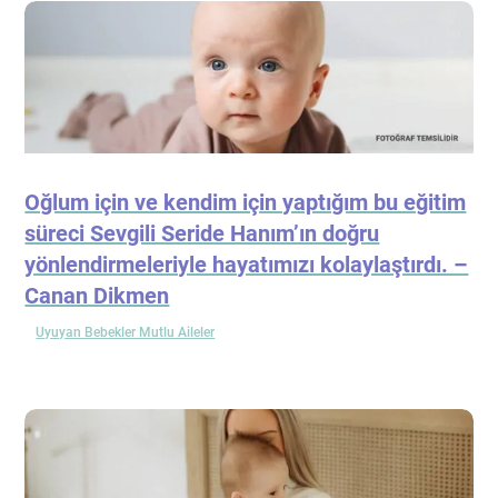
Oğlum için ve kendim için yaptığım bu eğitim
süreci Sevgili Seride Hanım’ın doğru
yönlendirmeleriyle hayatımızı kolaylaştırdı. –
Canan Dikmen
Uyuyan Bebekler Mutlu Aileler