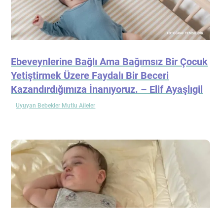
Ebeveynlerine Bağlı Ama Bağımsız Bir Çocuk
Yetiştirmek Üzere Faydalı Bir Beceri
Kazandırdığımıza İnanıyoruz. – Elif Ayaşlıgil
Uyuyan Bebekler Mutlu Aileler