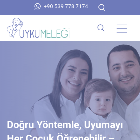
+90 539 778 7174
Doğru Yöntemle, Uyumayı
Her Çocuk Öğrenebilir –