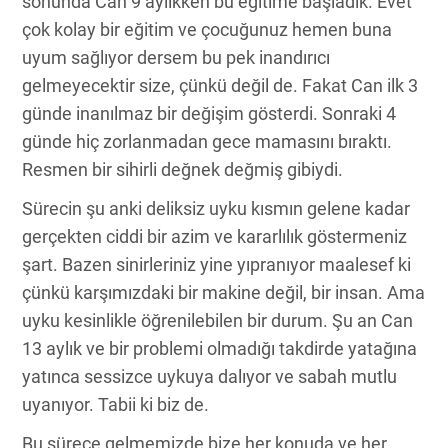
sonunda Can 9 aylıkken bu eğitime başladık. Evet
çok kolay bir eğitim ve çocuğunuz hemen buna
uyum sağlıyor dersem bu pek inandırıcı
gelmeyecektir size, çünkü değil de. Fakat Can ilk 3
günde inanılmaz bir değişim gösterdi. Sonraki 4
günde hiç zorlanmadan gece mamasını bıraktı.
Resmen bir sihirli değnek değmiş gibiydi.
Sürecin şu anki deliksiz uyku kısmın gelene kadar
gerçekten ciddi bir azim ve kararlılık göstermeniz
şart. Bazen sinirleriniz yine yıpranıyor maalesef ki
çünkü karşımızdaki bir makine değil, bir insan. Ama
uyku kesinlikle öğrenilebilen bir durum. Şu an Can
13 aylık ve bir problemi olmadığı takdirde yatağına
yatınca sessizce uykuya dalıyor ve sabah mutlu
uyanıyor. Tabii ki biz de.
Bu sürece gelmemizde bize her konuda ve her