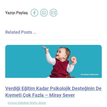
Related Posts ...
Verdiği Eğitim Kadar Psikolojik Desteğinin De
Kıymeti Çok Fazla – Miray Sever
Uyuyan Bebekler Mutlu Aileler