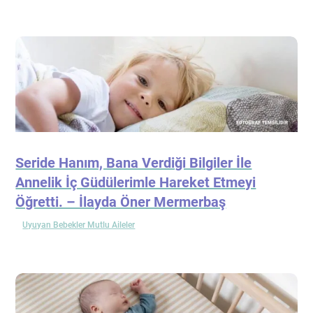
Seride Hanım, Bana Verdiği Bilgiler İle
Annelik İç Güdülerimle Hareket Etmeyi
Öğretti. – İlayda Öner Mermerbaş
Uyuyan Bebekler Mutlu Aileler