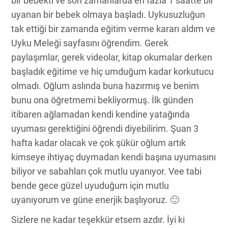
bir bebekti ve son zamanlarda en fazla 1 saatte bir
uyanan bir bebek olmaya başladı. Uykusuzluğun
tak ettiği bir zamanda eğitim verme kararı aldım ve
Uyku Meleği sayfasını öğrendim. Gerek
paylaşımlar, gerek videolar, kitap okumalar derken
başladık eğitime ve hiç umduğum kadar korkutucu
olmadı. Oğlum aslında buna hazırmış ve benim
bunu ona öğretmemi bekliyormuş. İlk günden
itibaren ağlamadan kendi kendine yatağında
uyuması gerektiğini öğrendi diyebilirim. Şuan 3
hafta kadar olacak ve çok şükür oğlum artık
kimseye ihtiyaç duymadan kendi başına uyumasını
biliyor ve sabahları çok mutlu uyanıyor. Vee tabi
bende gece güzel uyuduğum için mutlu
uyanıyorum ve güne enerjik başlıyoruz. 🙂
Sizlere ne kadar teşekkür etsem azdır. İyi ki