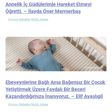
Annelik İç Güdülerimle Hareket Etmeyi
Öğretti. – İlayda Öner Mermerbaş
Uyuyan Bebekler Mutlu Aileler
Ebeveynlerine Bağlı Ama Bağımsız Bir Çocuk
Yetiştirmek Üzere Faydalı Bir Beceri
Kazandırdığımıza İnanıyoruz. – Elif Ayaşlıgil
Uyuyan Bebekler Mutlu Aileler