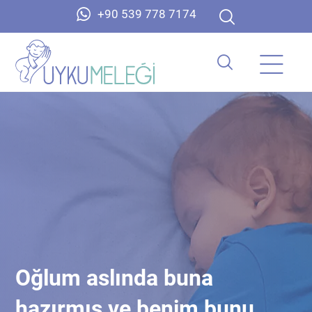
+90 539 778 7174
Oğlum aslında buna
hazırmış ve benim bunu