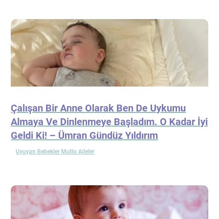
Çalışan Bir Anne Olarak Ben De Uykumu
Almaya Ve Dinlenmeye Başladım. O Kadar İyi
Geldi Ki! – Ümran Gündüz Yıldırım
Uyuyan Bebekler Mutlu Aileler