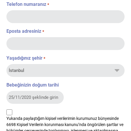
Telefon numaranız
*
Eposta adresiniz
*
Yaşadığınız şehir
*
Bebeğinizin doğum tarihi
kvkk
Yukarıda paylaştığım kişisel verilerimin kurumunuz bünyesinde
*
6698 Kişisel Verilerin korunması kanunu’nda öngörülen şartlar ve
hükümler çerçevesinde toplanması, işlenmesi ve aktarılmasına