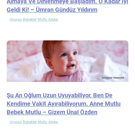
Almaya Ve Dinlenmeye Başladım. O Kadar İyi
Geldi Ki! – Ümran Gündüz Yıldırım
Uyuyan Bebekler Mutlu Aileler
Şu An Oğlum Uzun Uyuyabiliyor, Ben De
Kendime Vakit Ayırabiliyorum. Anne Mutlu
Bebek Mutlu – Gizem Ünal Özden
Uyuyan Bebekler Mutlu Aileler