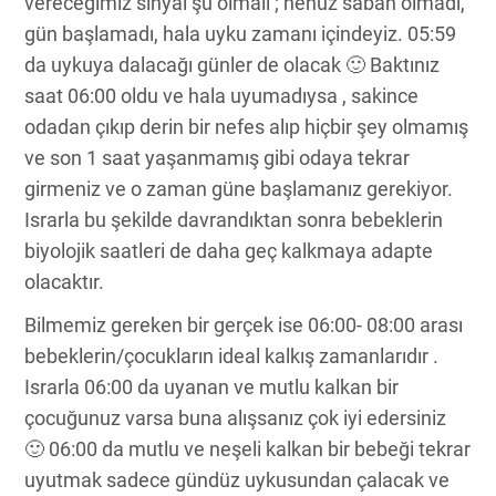
vereceğimiz sinyal şu olmalı ; henüz sabah olmadı,
gün başlamadı, hala uyku zamanı içindeyiz. 05:59
da uykuya dalacağı günler de olacak 🙂 Baktınız
saat 06:00 oldu ve hala uyumadıysa , sakince
odadan çıkıp derin bir nefes alıp hiçbir şey olmamış
ve son 1 saat yaşanmamış gibi odaya tekrar
girmeniz ve o zaman güne başlamanız gerekiyor.
Israrla bu şekilde davrandıktan sonra bebeklerin
biyolojik saatleri de daha geç kalkmaya adapte
olacaktır.
Bilmemiz gereken bir gerçek ise 06:00- 08:00 arası
bebeklerin/çocukların ideal kalkış zamanlarıdır .
Israrla 06:00 da uyanan ve mutlu kalkan bir
çocuğunuz varsa buna alışsanız çok iyi edersiniz
🙂 06:00 da mutlu ve neşeli kalkan bir bebeği tekrar
uyutmak sadece gündüz uykusundan çalacak ve