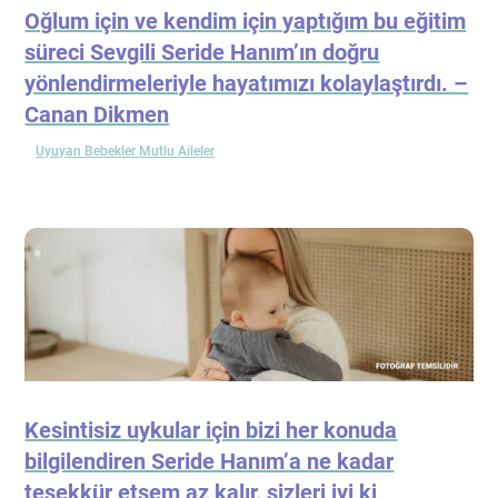
Oğlum için ve kendim için yaptığım bu eğitim
süreci Sevgili Seride Hanım’ın doğru
yönlendirmeleriyle hayatımızı kolaylaştırdı. –
Canan Dikmen
Uyuyan Bebekler Mutlu Aileler
Kesintisiz uykular için bizi her konuda
bilgilendiren Seride Hanım’a ne kadar
teşekkür etsem az kalır, sizleri iyi ki