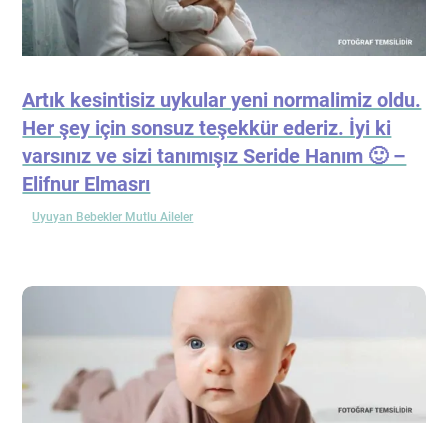
Artık kesintisiz uykular yeni normalimiz oldu.
Her şey için sonsuz teşekkür ederiz. İyi ki
varsınız ve sizi tanımışız Seride Hanım 🙂 –
Elifnur Elmasrı
Uyuyan Bebekler Mutlu Aileler