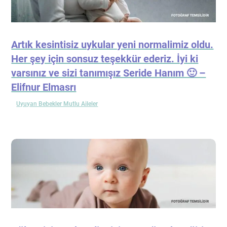
Artık kesintisiz uykular yeni normalimiz oldu.
Her şey için sonsuz teşekkür ederiz. İyi ki
varsınız ve sizi tanımışız Seride Hanım 🙂 –
Elifnur Elmasrı
Uyuyan Bebekler Mutlu Aileler