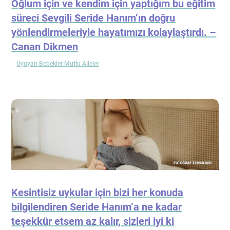
Oğlum için ve kendim için yaptığım bu eğitim
süreci Sevgili Seride Hanım’ın doğru
yönlendirmeleriyle hayatımızı kolaylaştırdı. –
Canan Dikmen
Uyuyan Bebekler Mutlu Aileler
Kesintisiz uykular için bizi her konuda
bilgilendiren Seride Hanım’a ne kadar
teşekkür etsem az kalır, sizleri iyi ki