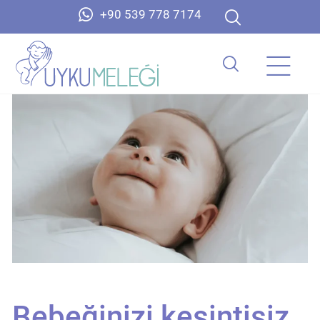
+90 539 778 7174
Bebeğinizi kesintisiz