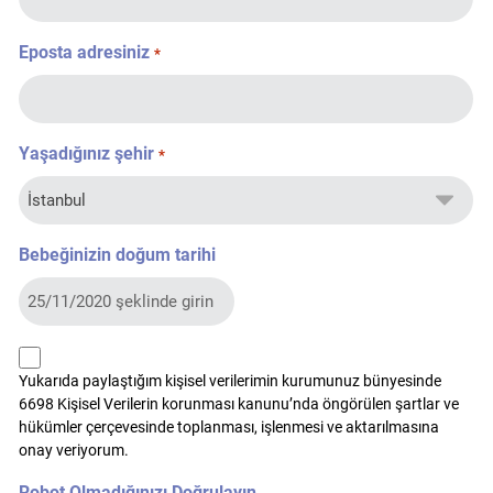
Eposta adresiniz
*
Yaşadığınız şehir
*
Bebeğinizin doğum tarihi
kvkk
Yukarıda paylaştığım kişisel verilerimin kurumunuz bünyesinde
*
6698 Kişisel Verilerin korunması kanunu’nda öngörülen şartlar ve
hükümler çerçevesinde toplanması, işlenmesi ve aktarılmasına
onay veriyorum.
Robot Olmadığınızı Doğrulayın.