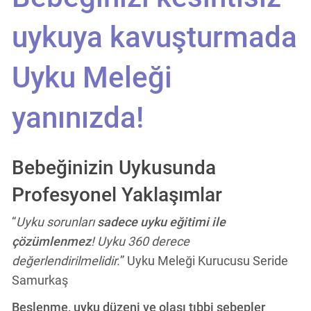
uykuya kavuşturmada
Uyku Meleği
yanınızda!
Bebeğinizin Uykusunda
Profesyonel Yaklaşımlar
“
Uyku sorunları
sadece uyku eğitimi ile
çözümlenmez
! Uyku 360 derece
değerlendirilmelidir.
” Uyku Meleği Kurucusu Seride
Samurkaş
Beslenme, uyku düzeni ve olası tıbbi sebepler