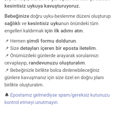
kesintisiz uykuya kavuşturuyoruz.
Bebeğinize
doğru uyku-beslenme düzeni oluşturup
sağlıklı
kesintisiz uyku
ve
nun önündeki tüm
için
ilk adımı atın
engelleri kaldırmak
.
şimdi formu doldurun
📌 Hemen
.
detayları içeren bir eposta iletelim
📌 Size
.
📌 Önümüzdeki günlerde arayarak sorularınızı
randevunuzu oluşturalım
cevaplayıp,
.
📌 Bebeğinizle birlikte bolca dinlenebileceğiniz
günlere kavuşmanız için size özel en doğru planı
birlikte oluşturalım.
🔔
Epostamız gelmediyse spam/gereksiz kutunuzu
kontrol etmeyi unutmayın.